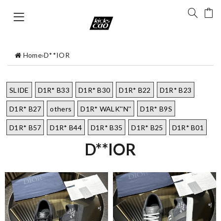
Home
›
D**IOR
SLIDE
D1R* B33
D1R* B30
D1R* B22
D1R* B23
D1R* B27
others
D1R* WALK''N''
D1R* B9S
D1R* B57
D1R* B44
D1R* B35
D1R* B25
D1R* B01
D**IOR