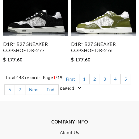
D1R* B27 SNEAKER
D1R* B27 SNEAKER
COPSHOE DR-277
COPSHOE DR-276
$ 177.60
$ 177.60
Total 443 records, Page
1
/19
First
1
2
3
4
5
6
7
Next
End
COMPANY INFO
About Us