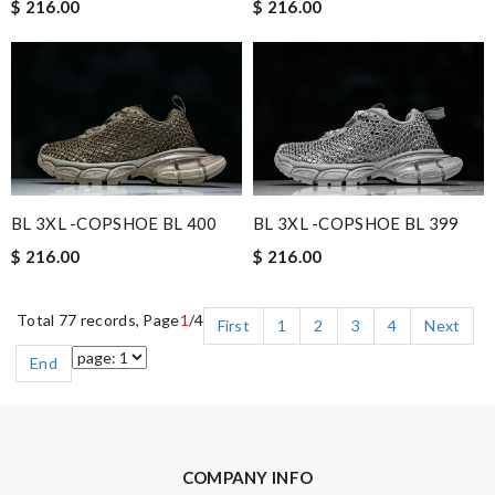
$ 216.00
$ 216.00
BL 3XL -COPSHOE BL 400
BL 3XL -COPSHOE BL 399
$ 216.00
$ 216.00
Total 77 records, Page
1
/4
First
1
2
3
4
Next
End
COMPANY INFO